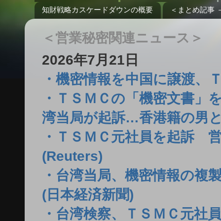
知財戦略カスケードダウンの概要
＜まとめ記事 
＜営業秘密関連ニュース＞
2026年7月21日
・機密情報を中国に譲渡、ＴＳＭ
・ＴＳＭＣの「機密文書」
湾当局が起訴…香港籍の男と
・ＴＳＭＣ元社員を起訴 
(Reuters)
・台湾当局、機密情報の複製
(日本経済新聞)
・台湾検察、ＴＳＭＣ元社