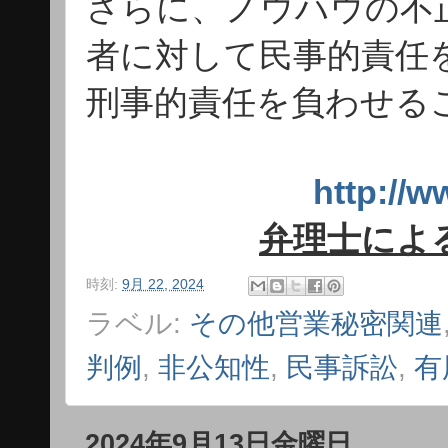
さらに、ノウハウの不
者に対して民事的責任
刑事的責任を負わせる
http:/
弁理士によ
時刻:
9月 22, 2024
ラベル:
その他営業秘密関連
判例
,
非公知性
,
民事訴訟
,
有
2024年9月13日金曜日