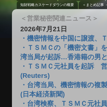
知財戦略カスケードダウンの概要
＜まとめ記事 
＜営業秘密関連ニュース＞
2026年7月21日
・機密情報を中国に譲渡、ＴＳＭ
・ＴＳＭＣの「機密文書」
湾当局が起訴…香港籍の男と
・ＴＳＭＣ元社員を起訴 
(Reuters)
・台湾当局、機密情報の複製
(日本経済新聞)
・台湾検察、ＴＳＭＣ元社