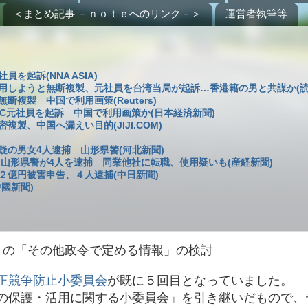
＜まとめ記事 －ｎｏｔｅへのリンク－＞
運営者執筆等
起訴(NNA ASIA)
用しようと無断複製、元社員を台湾当局が起訴…香港籍の男と共謀か(読
複製 中国で利用画策(Reuters)
C元社員を起訴 中国で利用画策か(日本経済新聞)
製、中国へ漏えい目的(JIJI.COM)
の男女4人逮捕 山形県警(河北新聞)
 山形県警が4人を逮捕 同業他社に転職、使用疑いも(産経新聞)
２億円被害申告、４人逮捕(中日新聞)
國新聞)
）の「その他政令で定める情報」の検討
正競争防止小委員会
が既に５回目となっていました。
の保護・活用に関する小委員会」を引き継いだもので、