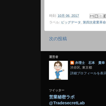
時刻:
10月 06, 2017
ラベル:
ビッグデータ
,
第四次産業革命
次の投稿
運営者
弁理士 石本 貴幸
渋谷区, 東京都
詳細プロフィールを表
ツイッター
営業秘密ラボ
@TradesecretLab