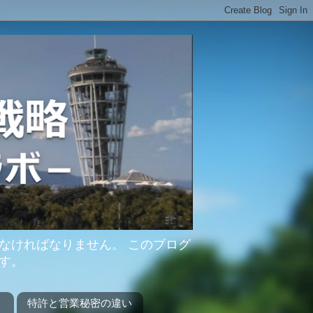
なければなりません。 このブログ
す。
？
特許と営業秘密の違い