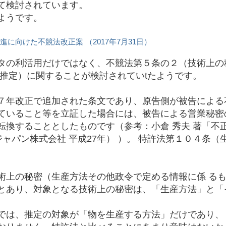
て検討されています。
ようです。
に向けた不競法改正案 （2017年7月31日）
タの利活用だけではなく、不競法第５条の２（技術上の
の推定）に関することが検討されていtたようです。
７年改正で追加された条文であり、原告側が被告による
ていること等を立証した場合には、被告による営業秘密
換することとしたものです（参考：小倉 秀夫 著「不正
ジャパン株式会社 平成27年） ）。 特許法第１０４条
術上の秘密（生産方法その他政令で定める情報に係 る
とあり、対象となる技術上の秘密は、「生産方法」と「
では、推定の対象が「物を生産する方法」だけであり、