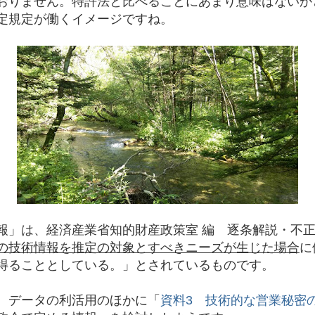
おりません。特許法と比べることにあまり意味はないか
定規定が働くイメージですね。
報」は、経済産業省知的財産政策室 編 逐条解説・不
の技術情報を推定の対象とすべきニーズが生じた場合
に
得ることとしている。」とされているものです。
、データの利活用のほかに「
資料3 技術的な営業秘密