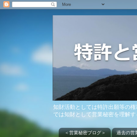
知財活動としては特許出願等の権
では知財として営業秘密を理解す
＜営業秘密ブログ＞
過去の営