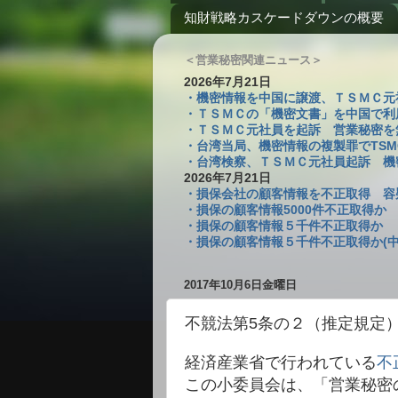
知財戦略カスケードダウンの概要
＜営業秘密関連ニュース＞
2026年7月21日
・機密情報を中国に譲渡、ＴＳＭＣ元社員を
・ＴＳＭＣの「機密文書」を中国で利
・ＴＳＭＣ元社員を起訴 営業秘密を無断
・台湾当局、機密情報の複製罪でTSM
・台湾検察、ＴＳＭＣ元社員起訴 機密複
2026年7月21日
・損保会社の顧客情報を不正取得 容疑
・損保の顧客情報5000件不正取得か
・損保の顧客情報５千件不正取得か 
・損保の顧客情報５千件不正取得か(中
2017年10月6日金曜日
不競法第5条の２（推定規定
経済産業省で行われている
不
この小委員会は、「営業秘密