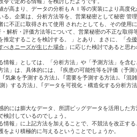
政令で定める情報」を検討したようです。
値が高まり、データの分析もＡＩ等の実装により高度化
いる。企業は、分析方法等を、営業秘密として秘密 管
者に不正に取得されて使用 されたとしても、その使用
析・解析・評価方法等について、営業秘密の不正な取得等
を推定することを検討する。 」とあり、まさに、「
今
すべきニーズが生じた場合
」に応じた検討であると思わ
る情報」としては、「分析方法」や「予測方法」を含む
方法」は、具体的には、 ｢疾患の可能性等を評価（予測
 ｢気象を予測する方法｣、｢需要を予測する方法｣、｢混
測）する方法｣、｢データを可視化・構造化する分析方法
感的には膨大なデータ、所謂ビッグデータを活用した方
で検討しているのでしょう。
る情報」に上記方法を加えることで、不競法を改正する
護をより積極的に与えるということでしょうか。