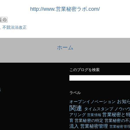
http://www.営業秘密ラボ.com/
,
不競法法改正
ホーム
このブログを検索
示
ラベル
お知
オープンイノベーション
関連
タイムスタンプ
ノウハ
営業秘密と
アリング
営業情報
育
営業秘密の特定
営業秘密の不
流入
営業秘密管理
営業秘密管