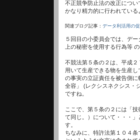
不正競争防止法の改正につい
かなり精力的に行われている
関連ブログ記事：
データ利活用の促進
５回目の小委員会では、デー
上の秘密を使用する行為等 
不競法第５条の２は、平成２
用いて生産できる物を生産し
の事実の立証責任を被告側に転
全容」 (レクシスネクシス・
ですね。
ここで、第５条の２には「技
て同じ。）について・・・」
す。
ちなみに、特許法第１０４条