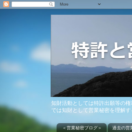
知財活動としては特許出願等の権
では知財として営業秘密を理解す
＜営業秘密ブログ＞
過去の営