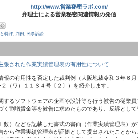
http://www.営業秘密ラボ.com/
弁理士による営業秘密関連情報の発信
と特許
,
判例
,
民事訴訟
主張された作業実績管理表の有用性について
情報の有用性を否定した裁判例（大阪地裁令和３年６月
 令２（ワ）１１８４号〔２〕）を紹介します。
関するソフトウェアの企画や設計等を行う被告の従業員
づく割増賃金等を被告に求めたものであり、反訴として
。
工数）などを記載した書式の書面（作業実績管理表）が
告から作業実績管理表が証拠として提出されたことから