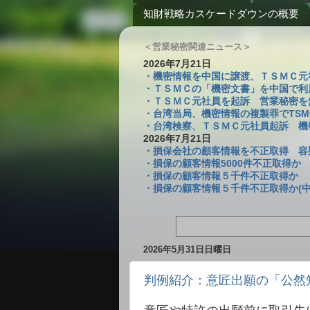
知財戦略カスケードダウンの概要
＜営業秘密関連ニュース＞
2026年7月21日
・機密情報を中国に譲渡、ＴＳＭＣ元社員を
・ＴＳＭＣの「機密文書」を中国で利
・ＴＳＭＣ元社員を起訴 営業秘密を無断
・台湾当局、機密情報の複製罪でTSM
・台湾検察、ＴＳＭＣ元社員起訴 機密複
2026年7月21日
・損保会社の顧客情報を不正取得 容疑
・損保の顧客情報5000件不正取得か
・損保の顧客情報５千件不正取得か 
・損保の顧客情報５千件不正取得か(中
2026年5月31日日曜日
判例紹介：意匠出願の「公然