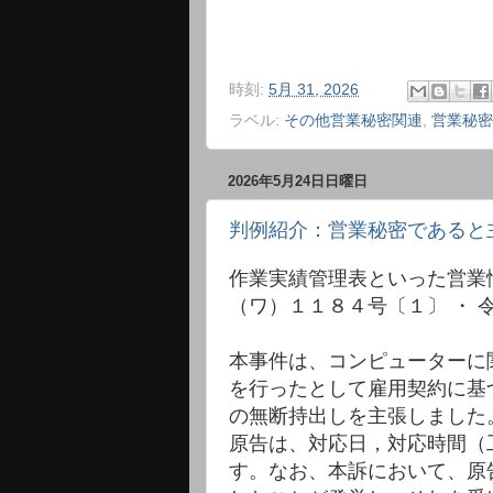
時刻:
5月 31, 2026
ラベル:
その他営業秘密関連
,
営業秘密
2026年5月24日日曜日
判例紹介：営業秘密であると
作業実績管理表といった営業
（ワ）１１８４号〔１〕 ・
本事件は、コンピューターに
を行ったとして雇用契約に基
の無断持出しを主張しました
原告は、対応日，対応時間（
す。なお、本訴において、原