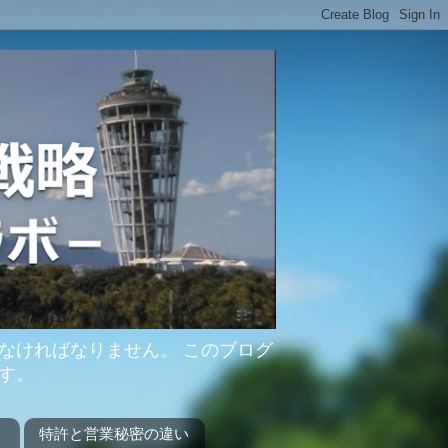
なければなりません。 このブログ
す。
？
特許と営業秘密の違い