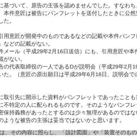
に基づいて、原告の主張を認めませんでした。すなわち
、本件意匠は被告にパンフレットを送付したときに公然
した。
引用意匠が開発中のものであるなどの記載や本件パンフ
」などの記載がない。
件メール（平成29年2月16日送信）にも、引用意匠や
載がない。
告の代表取締役の一人であるDが説明会（平成29年2月1
いた。（意匠の原出願日は平成29年6月16日、説明会
に取引先に開示した資料がパンフレットであったことも
に不特定の人に配られるものです。そのようなパンフレ
密保持義務があったとするのは少々無理があるのではな
のような被告の主張は妥当ではないかと思います。
は、その内容に照らし、「設計図面」や「装置そのもの