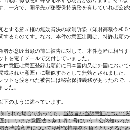
に出願に係る意匠等を開示する場合があります。そのよ
す。一方で、開示先が秘密保持義務を有していれば公然
瓦とする意匠権の無効審決の取消訴訟（知財高裁令和５
関するものです。なお、本件の意匠出願は、特許出願の
権者が意匠出願の前に被告に対して、本件意匠に相当す
ットを電子メールで交付していました。
本件意匠は意匠登録出願前に日本国内又は外国において
掲載された意匠）に類似するとして無効とされました。
レットを渡された被告には秘密保持義務があったので、
ました。
以下のように述べています。
者に知られた場合であっても、
当該者が当該意匠について
匠は、いまだ意匠法３条１項１号にいう「公然知られた
者が当該意匠について秘密保持義務を負うといえるため