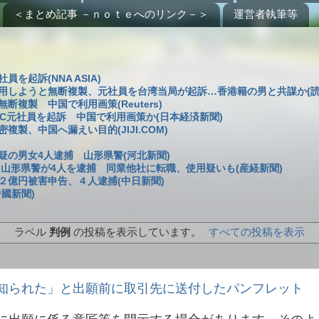
＜まとめ記事 －ｎｏｔｅへのリンク－＞
運営者執筆等
起訴(NNA ASIA)
用しようと無断複製、元社員を台湾当局が起訴…香港籍の男と共謀か(読
複製 中国で利用画策(Reuters)
C元社員を起訴 中国で利用画策か(日本経済新聞)
製、中国へ漏えい目的(JIJI.COM)
の男女4人逮捕 山形県警(河北新聞)
 山形県警が4人を逮捕 同業他社に転職、使用疑いも(産経新聞)
２億円被害申告、４人逮捕(中日新聞)
國新聞)
ラベル
判例
の投稿を表示しています。
すべての投稿を表示
知られた」と出願前に取引先に送付したパンフレット