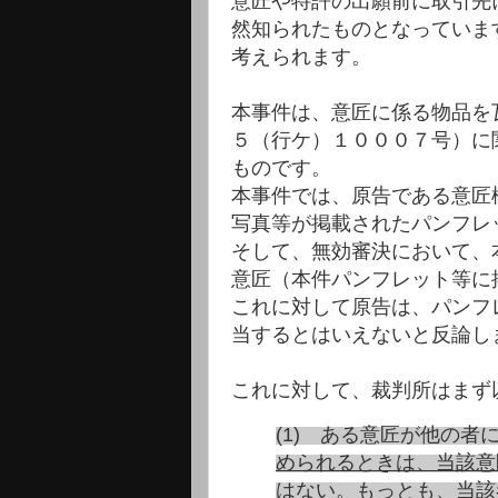
意匠や特許の出願前に取引先
然知られたものとなっていま
考えられます。
本事件は、意匠に係る物品を
５（行ケ）１０００７号）に
ものです。
本事件では、原告である意匠
写真等が掲載されたパンフレ
そして、無効審決において、
意匠（本件パンフレット等に
これに対して原告は、パンフ
当するとはいえないと反論し
これに対して、裁判所はまず
(1) ある意匠が他の
められるときは、当該意
はない。
もっとも、
当該