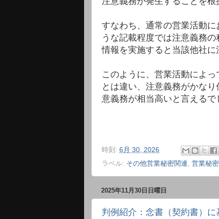
注意義務が発生することを根
すなわち、通常の営業活動にお
うな記載程度では注意義務の
情報を実施すると当該他社に
このように、営業活動によっ
とは違い、注意義務がかなり
意義務が相当高いと言えるで
時刻:
6月 30, 2026
ラベル:
その他営業秘密関連
,
営業秘密
2025年11月30日日曜日
判例紹介：念書（契約書）に