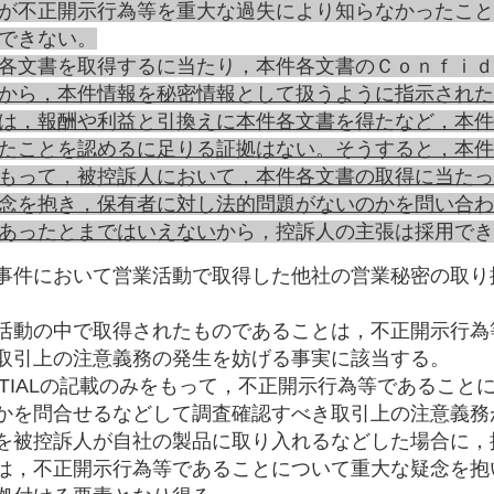
が不正開示行為等を重大な過失により知らなかったこと
できない。
各文書を取得するに当たり，本件各文書のＣｏｎｆｉｄ
から，本件情報を秘密情報として扱うように指示された
は，報酬や利益と引換えに本件各文書を得たなど，本件
たことを認めるに足りる証拠はない。そうすると，本件
もって，被控訴人において，本件各文書の取得に当たっ
念を抱き，保有者に対し法的問題がないのかを問い合わ
あったとまではいえない
から，控訴人の主張は採用でき
事件において営業活動で取得した他社の営業秘密の取り
活動の中で取得されたものであることは，不正開示行為
取引上の注意義務の発生を妨げる事実に該当する。
ENTIALの記載のみをもって，不正開示行為等であるこ
かを問合せるなどして調査確認すべき取引上の注意義務
を被控訴人が自社の製品に取り入れるなどした場合に，
は，不正開示行為等であることについて重大な疑念を抱