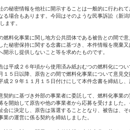
社の秘密情報を他社に開示することは一般的に行われて
る場合もあります。今回はそのような民事訴訟（新潟地裁令
介します。
の燃料化事業に関し地方公共団体である被告との間で意
した秘密保持に関する念書に基づき、本件情報を廃棄又
へ開示し提供しないこと等を求めたものです。
告は平成２６年頃から使用済み紙おむつの燃料化につい
月１５日以降、原告との間で燃料化事業について意見交
平成２９年１１月１５日付けにして本件念書を締結し、
意契約に基づき外部の事業者に委託して、燃料化事業の
募を開始して原告や他の事業者から応募を受けました。
祉会に決定し、原告は落選することとなり、被告は、そ
事業の運営に係る契約を締結しました。