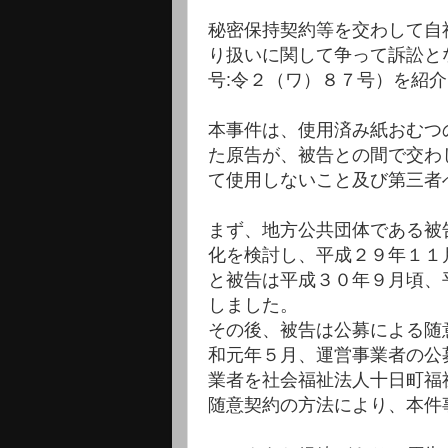
秘密保持契約等を交わして自
り扱いに関して争って訴訟とな
号:令２（ワ）８７号）を紹
本事件は、使用済み紙おむつ
た原告が、被告との間で交わ
て使用しないこと及び第三者
まず、地方公共団体である被
化を検討し、平成２９年１１
と被告は平成３０年９月頃、
しました。
その後、被告は公募による随
和元年５月、運営事業者の公
業者を社会福祉法人十日町福
随意契約の方法により、本件