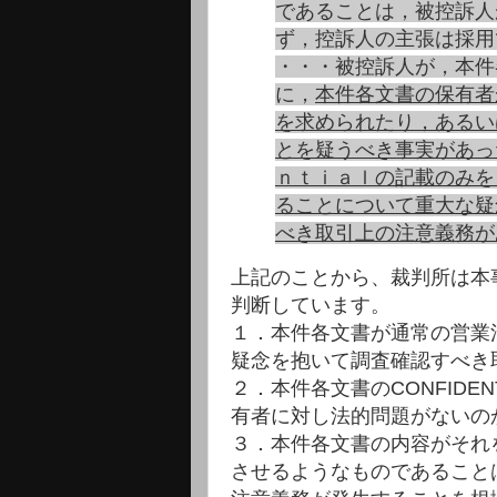
であることは，被控訴人
ず，控訴人の主張は採用
・・・被控訴人が，本件
に，
本件各文書の保有者
を求められたり，あるい
とを疑うべき事実があっ
ｎｔｉａｌの記載のみを
ることについて重大な疑
べき取引上の注意義務が
上記のことから、裁判所は本
判断しています。
１．本件各文書が通常の営業
疑念を抱いて調査確認すべき
２．本件各文書のCONFID
有者に対し法的問題がないの
３．本件各文書の内容がそれ
させるようなものであること