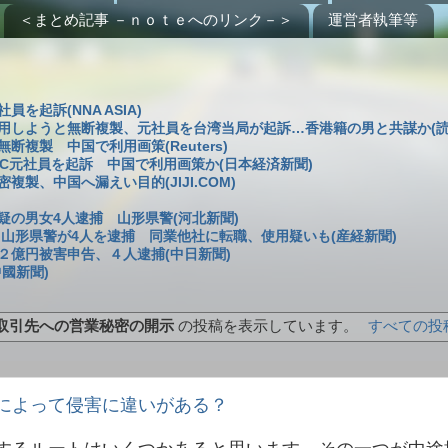
＜まとめ記事 －ｎｏｔｅへのリンク－＞
運営者執筆等
起訴(NNA ASIA)
用しようと無断複製、元社員を台湾当局が起訴…香港籍の男と共謀か(読
複製 中国で利用画策(Reuters)
C元社員を起訴 中国で利用画策か(日本経済新聞)
製、中国へ漏えい目的(JIJI.COM)
の男女4人逮捕 山形県警(河北新聞)
 山形県警が4人を逮捕 同業他社に転職、使用疑いも(産経新聞)
２億円被害申告、４人逮捕(中日新聞)
國新聞)
取引先への営業秘密の開示
の投稿を表示しています。
すべての投
によって侵害に違いがある？