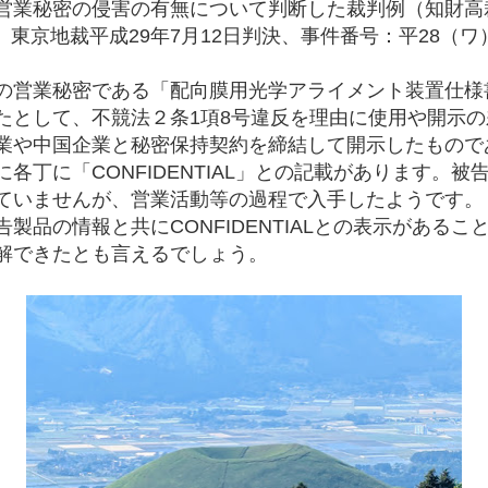
営業秘密の侵害の有無について判断した裁判例（知財高裁
号、東京地裁平成29年7月12日判決、事件番号：平28（ワ
の営業秘密である「配向膜用光学アライメント装置仕様
たとして、不競法２条1項8号違反を理由に使用や開示
業や中国企業と秘密保持契約を締結して開示したもので
各丁に「CONFIDENTIAL」との記載があります。
ていませんが、営業活動等の過程で入手したようです。
製品の情報と共にCONFIDENTIALとの表示がある
解できたとも言えるでしょう。