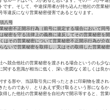
するルートはいくつかあると思います。その一つが中途
トです。そして、中途採用者が持ち込んだ他社の営業秘
号等違反になり営業秘密侵害であるとなります。
項八号
業秘密不正開示行為（前号に規定する場合において同号
は秘密を守る法律上の義務に違反してその営業秘密を開
くはその営業秘密について営業秘密不正開示行為が介在
らないで営業秘密を取得し、又はその取得した営業秘密
社へ競合他社の営業秘密を渡される場合というのも少な
に関する意識が相当に低く、深い意図なく若しくは良か
付する形や、当該取引先に伺ったときに印刷物を渡され
きたものであり、とりあえず受け取るという形になるか
取得した他社の営業秘密を自社内で開示等すると、営業