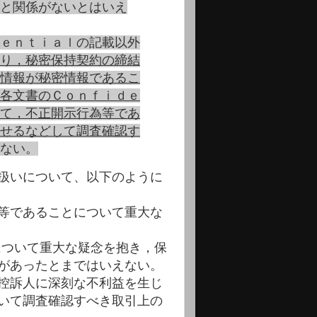
と関係がないとはいえ
ｅｎｔｉａｌの記載以外
り，秘密保持契約の締結
情報が秘密情報であるこ
各文書のＣｏｎｆｉｄｅ
て，不正開示行為等であ
せるなどして調査確認す
ない。
扱いについて、以下のように
等であることについて重大な
とについて重大な疑念を抱き，保
があったとまではいえない。
控訴人に深刻な不利益を生じ
いて調査確認すべき取引上の