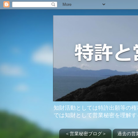
知財活動としては特許出願等の権
では知財として営業秘密を理解す
＜営業秘密ブログ＞
過去の営