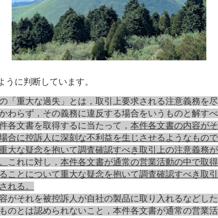
ように判断しています。
の「重大な過失」とは，取引上要求される注意義務を尽
かわらず，その義務に違反する場合をいうものと解すべ
件各文書を取得するに当たって，
本件各文書の内容がそ
場合に控訴人に深刻な不利益を生じさせるようなもので
重大な疑念を抱いて調査確認すべき取引上の注意義務が
。
これに対し，
本件各文書が通常の営業活動の中で取得
ることについて重大な疑念を抱いて調査確認すべき取引
される。
容がそれを被控訴人が自社の製品に取り入れるなどした
ものとは認められないこと，本件各文書が通常の営業活