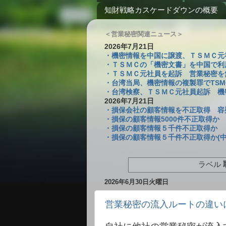
知財戦略カスケードダウンの概要
＜営業秘密関連ニュース＞
2026年7月21日
・機密情報を中国に譲渡、ＴＳＭＣ元社員を
・ＴＳＭＣの「機密文書」を中国で利
・ＴＳＭＣ元社員を起訴 営業秘密を無断
・台湾当局、機密情報の複製罪でTSM
・台湾検察、ＴＳＭＣ元社員起訴 機密複
2026年7月21日
・損保会社の顧客情報を不正取得 容疑
・損保の顧客情報5000件不正取得か
・損保の顧客情報５千件不正取得か 
・損保の顧客情報５千件不正取得か(中
ラベル
2026年6月30日火曜日
営業秘密の流入ルートの違い