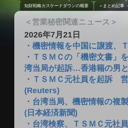
知財戦略カスケードダウンの概要
＜まとめ記事 
＜営業秘密関連ニュース＞
2026年7月21日
・機密情報を中国に譲渡、ＴＳＭ
・ＴＳＭＣの「機密文書」
湾当局が起訴…香港籍の男と
・ＴＳＭＣ元社員を起訴 
(Reuters)
・台湾当局、機密情報の複製
(日本経済新聞)
・台湾検察、ＴＳＭＣ元社