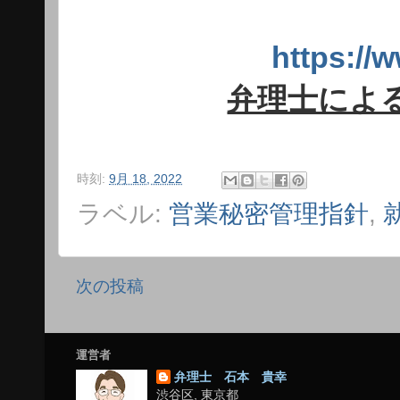
https:
弁理士によ
時刻:
9月 18, 2022
ラベル:
営業秘密管理指針
,
次の投稿
運営者
弁理士 石本 貴幸
渋谷区, 東京都