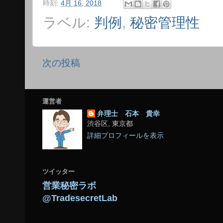
時刻:
4月 16, 2018
ラベル:
判例
,
秘密管理性
次の投稿
運営者
弁理士 石本 貴幸
渋谷区, 東京都
詳細プロフィールを表示
ツイッター
営業秘密ラボ
@TradesecretLab