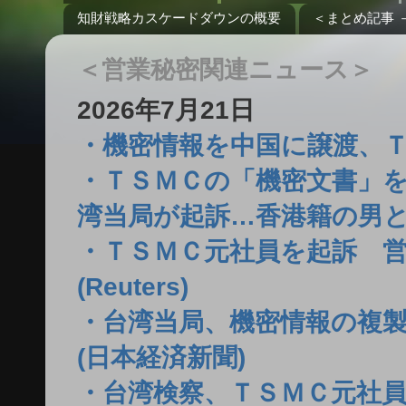
知財戦略カスケードダウンの概要
＜まとめ記事 
＜営業秘密関連ニュース＞
2026年7月21日
・機密情報を中国に譲渡、ＴＳＭ
・ＴＳＭＣの「機密文書」
湾当局が起訴…香港籍の男と
・ＴＳＭＣ元社員を起訴 
(Reuters)
・台湾当局、機密情報の複製
(日本経済新聞)
・台湾検察、ＴＳＭＣ元社