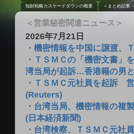
知財戦略カスケードダウンの概要
＜まとめ記事 
＜営業秘密関連ニュース＞
2026年7月21日
・機密情報を中国に譲渡、ＴＳＭ
・ＴＳＭＣの「機密文書」
湾当局が起訴…香港籍の男と
・ＴＳＭＣ元社員を起訴 
(Reuters)
・台湾当局、機密情報の複製
(日本経済新聞)
・台湾検察、ＴＳＭＣ元社