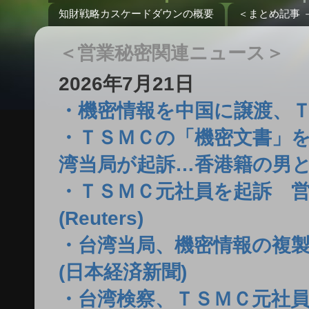
知財戦略カスケードダウンの概要
＜まとめ記事 
＜営業秘密関連ニュース＞
2026年7月21日
・機密情報を中国に譲渡、ＴＳＭ
・ＴＳＭＣの「機密文書」
湾当局が起訴…香港籍の男と
・ＴＳＭＣ元社員を起訴 
(Reuters)
・台湾当局、機密情報の複製
(日本経済新聞)
・台湾検察、ＴＳＭＣ元社