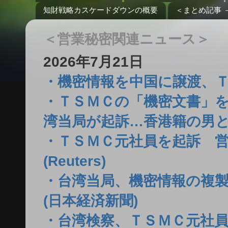
知財戦略カスケードダウンの概要
＜まとめ記事 
＜営業秘密関連ニュース＞
2026年7月21日
・機密情報を中国に譲渡、ＴＳＭ
・ＴＳＭＣの「機密文書」
湾当局が起訴…香港籍の男と
・ＴＳＭＣ元社員を起訴 
(Reuters)
・台湾当局、機密情報の複製
(日本経済新聞)
・台湾検察、ＴＳＭＣ元社