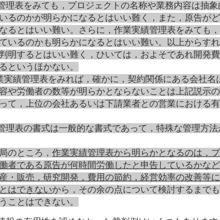
管理表をみても，プロジェクトの名称や業務内容は抽象
いるのかが明らかになるとはいい難く，また，原告がど
なるとはいい難い。さらに，作業実績管理表をみても，
ているのかも明らかになるとはいい難い。以上からすれ
判明するとはいい難く，ひいては，およそであれ開発費
るというほかない。
業実績管理表をみれば，確かに，契約関係にある会社名
容や労働者の数等が明らかとならないことは上記説示の
って，上位の会社あるいは下請業者との営業における有
管理表の書式は一般的な書式であって，特殊な管理方法
局のところ，
作業実績管理表から明らかとなるのは，プ
働者である原告が何時間労働したと申告しているかなど
産・販売，研究開発，費用の節約，経営効率の改善等に
とはできない
から，その余の点について検討するまでも
うことはできない。