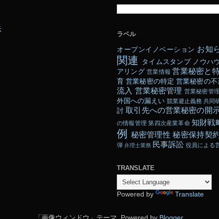
示
ラベル
お知
オープンイノベーション
関連
タイムスタンプ
ノウハ
営業秘密と
アリング
営業情報
育
営業秘密の特定
営業秘密の不
流入
営業秘密管理
営業秘密管
外国への漏えい
競業避止義務
共同
取引先への営業秘密の開
討
知財戦
の情報管理
第四次産業革命
例
秘密管理性
秘密保持契
民事訴訟
弾
役員による
弁理士業務
TRANSLATE
Powered by
Translate
「画像ウィンドウ」テーマ. Powered by
Blogger
.