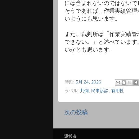
には含まれないのではないで
そうであれば、作業実績管理
いようにも思います。
また、裁判所は「作業実績管
できない。」と述べています
いかとも思います。
時刻:
5月 24, 2026
ラベル:
判例
,
民事訴訟
,
有用性
次の投稿
運営者