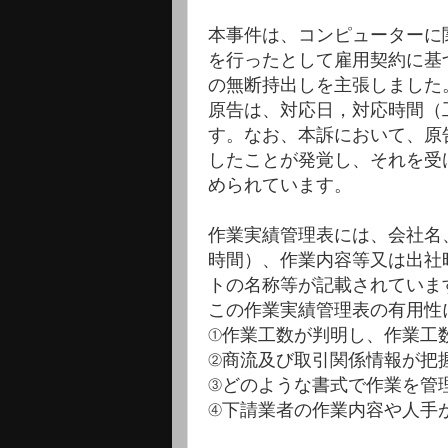
本事件は、コンピューターに
を行ったとして雇用契約に基
の無断持出しを主張しました
原告は、対応日，対応時間（
す。なお、本訴において、原
したことが発覚し、それを受
められています。
作業実績管理表には、会社名
時間）、作業内容等又は出社
トの名称等が記載されていま
この作業実績管理表の有用性
①作業工数が判明し、作業工
②商流及び取引関係情報が把
③どのような書式で作業を管
④下請業者の作業内容や人手