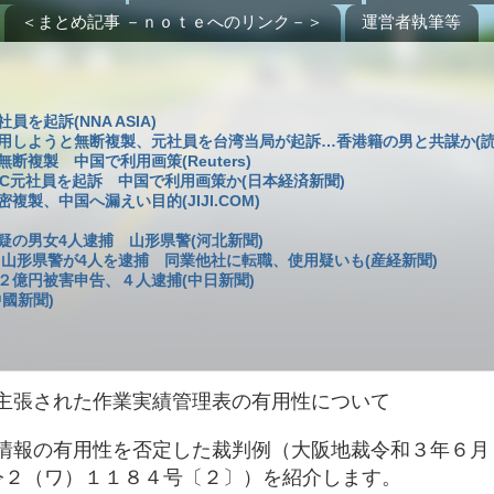
＜まとめ記事 －ｎｏｔｅへのリンク－＞
運営者執筆等
起訴(NNA ASIA)
用しようと無断複製、元社員を台湾当局が起訴…香港籍の男と共謀か(読
複製 中国で利用画策(Reuters)
C元社員を起訴 中国で利用画策か(日本経済新聞)
製、中国へ漏えい目的(JIJI.COM)
の男女4人逮捕 山形県警(河北新聞)
 山形県警が4人を逮捕 同業他社に転職、使用疑いも(産経新聞)
２億円被害申告、４人逮捕(中日新聞)
國新聞)
主張された作業実績管理表の有用性について
情報の有用性を否定した裁判例（大阪地裁令和３年６月
 令２（ワ）１１８４号〔２〕）を紹介します。