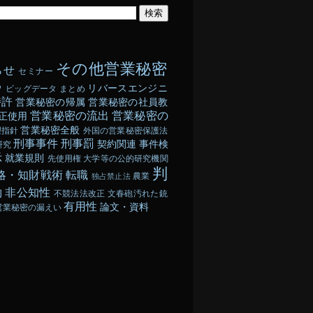
その他営業秘密
らせ
セミナー
ウ
リバースエンジニ
ビッグデータ
まとめ
特許
営業秘密の帰属
営業秘密の社員教
営業秘密の流出
営業秘密の
正使用
営業秘密全般
理指針
外国の営業秘密保護法
刑事事件
刑事罰
契約関連
事件検
研究
示
就業規則
先使用権
大学等の公的研究機関
判
略・知財戦術
転職
農業
独占禁止法
約
非公知性
不競法法改正
文春砲汚れた銃
有用性
論文・資料
営業秘密の漏えい