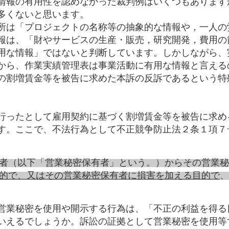
情報の有用性を認めなかった裁判例はいくつもあります
多くないと思います。
所は「プロジェクトの名称等の抽象的な情報や，一人の
報は、「財やサービスの生産・販売，研究開発，費用の
用な情報」ではないと判断しています。しかしながら、
から、作業実績管理表は事業活動に有用な情報と言える
の割増賃金等を被告に求めた本訴の反訴であるという特
行ったとして雇用契約に基づく割増賃金等を被告に求め
す。ここで、不法行為として不正競争防止法２条１項７
者（以下「営業秘密保有者」という。）からその営業秘
的で、又はその営業秘密保有者に損害を加える目的で
、
営業秘密を使用や開示する行為は、「不正の利益を得る
いえるでしょうか。訴訟の証拠として営業秘密を使用等