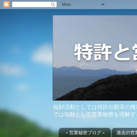
知財活動としては特許出願等の権
では知財として営業秘密を理解す
＜営業秘密ブログ＞
過去の営