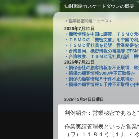
知財戦略カスケードダウンの概要
＜営業秘密関連ニュース＞
2026年7月21日
・機密情報を中国に譲渡、ＴＳＭＣ元社員を
・ＴＳＭＣの「機密文書」を中国で利
・ＴＳＭＣ元社員を起訴 営業秘密を無断
・台湾当局、機密情報の複製罪でTSM
・台湾検察、ＴＳＭＣ元社員起訴 機密複
2026年7月21日
・損保会社の顧客情報を不正取得 容疑
・損保の顧客情報5000件不正取得か
・損保の顧客情報５千件不正取得か 
・損保の顧客情報５千件不正取得か(中
2026年5月24日日曜日
判例紹介：営業秘密であると
作業実績管理表といった営業
（ワ）１１８４号〔１〕 ・