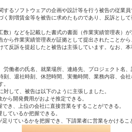
関するソフトウェアの企画や設計等を行う被告の従業員
づく割増賃金等を被告に求めたものであり、反訴として
。
工数）などを記載した書式の書面（作業実績管理表）が
告から作業実績管理表が証拠として提出されたことから
けて反訴を提起したと被告は主張しています。なお、本
、労働者の氏名、就業場所、連絡先、プロジェクト名、
時刻、退社時刻、休憩時間、実働時間、業務内容、会社
す。
に対して、被告は以下のように主張しました。
数から開発費用がおよそ推定できる。
握でき、上位の会社に直接営業をすることができる。
理しているか把握できる。
が足りているかを把握でき、下請業者に営業をかけるこ