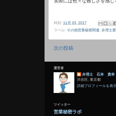
実際には色々な難しさを感じ
時刻:
11月 03, 2017
ラベル:
その他営業秘密関連
,
弁理士業
次の投稿
運営者
弁理士 石本 貴幸
渋谷区, 東京都
詳細プロフィールを表
ツイッター
営業秘密ラボ