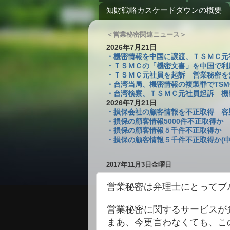
知財戦略カスケードダウンの概要
＜営業秘密関連ニュース＞
2026年7月21日
・機密情報を中国に譲渡、ＴＳＭＣ元社員を
・ＴＳＭＣの「機密文書」を中国で利
・ＴＳＭＣ元社員を起訴 営業秘密を無断
・台湾当局、機密情報の複製罪でTSM
・台湾検察、ＴＳＭＣ元社員起訴 機密複
2026年7月21日
・損保会社の顧客情報を不正取得 容疑
・損保の顧客情報5000件不正取得か
・損保の顧客情報５千件不正取得か 
・損保の顧客情報５千件不正取得か(中
2017年11月3日金曜日
営業秘密は弁理士にとってブ
営業秘密に関するサービスが
まあ、今更言わなくても、こ