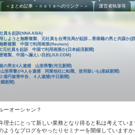
＜まとめ記事 －ｎｏｔｅへのリンク－＞
運営者執筆等
起訴(NNA ASIA)
用しようと無断複製、元社員を台湾当局が起訴…香港籍の男と共謀か(読
複製 中国で利用画策(Reuters)
C元社員を起訴 中国で利用画策か(日本経済新聞)
製、中国へ漏えい目的(JIJI.COM)
の男女4人逮捕 山形県警(河北新聞)
 山形県警が4人を逮捕 同業他社に転職、使用疑いも(産経新聞)
２億円被害申告、４人逮捕(中日新聞)
國新聞)
ルーオーシャン？
弁理士にとって新しい業務となり得ると私は考えていま
のようなブログをやったりセミナーを開催していますか