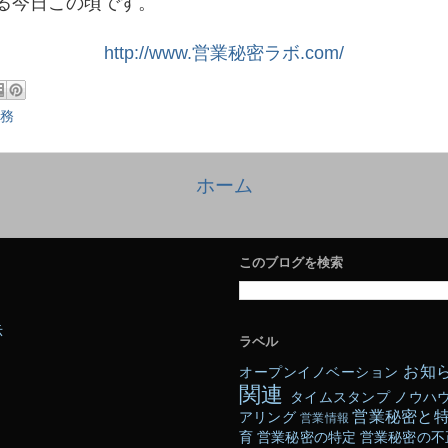
る今日この頃です。
http://www.営業秘密ラボ.com/
務
ホーム
このブログを検索
示
ラベル
お知
オープンイノベーション
関連
タイムスタンプ
ノウハ
営業秘密と
アリング
営業情報
育
営業秘密の特定
営業秘密の不