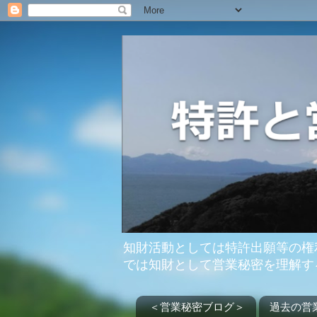
知財活動としては特許出願等の権
では知財として営業秘密を理解す
＜営業秘密ブログ＞
過去の営